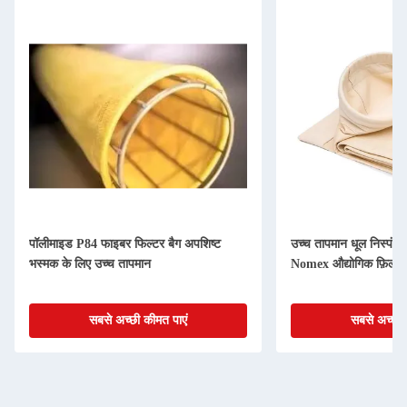
पॉलीमाइड P84 फाइबर फिल्टर बैग अपशिष्ट
उच्च तापमान धूल निस्पं
भस्मक के लिए उच्च तापमान
Nomex औद्योगिक फ़िल्ट
सबसे अच्छी कीमत पाएं
सबसे अच्छी 