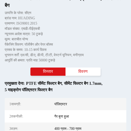
बैग
उत्पत्ति के प्लेस: सीएन
ब्रांड नाम: HUADING
प्रमाणन: ISO9001:2015
मॉडल संख्या: एचडी-पीईएफबी
न्यूनतम आदेश मात्रा: 50 टुकड़े
मूल्य: बातचीत योग्य
पैकेजिंग विवरण: पॉलीबैग और पेपर बॉक्स
प्रसव के समय: 10-15 कार्य दिवस
भुगतान शर्तें: एल/सी, डी/ए, डी/पी, टी/टी, वेस्टर्न यूनियन, मनीग्राम
आपूर्ति की क्षमता: प्रति माह 50000 टुकड़े
विस्तार
विवरण
प्रमुखता देना:
PTFE सीमेंट फिल्टर बैग
,
सीमेंट फिल्टर बैग 1.7mm
,
5 माइक्रोन पॉलिएस्टर फिल्टर बैग
1सामग्री:
पॉलिएस्टर
2तकनीकी:
गैर बुना हुआ
3वज़न:
400 ग्राम - 700 ग्राम