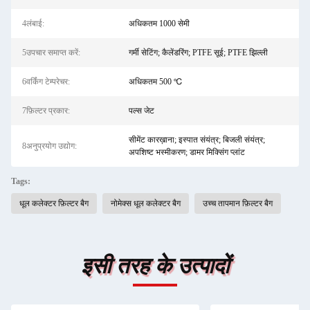
4लंबाई:
अधिकतम 1000 सेमी
5उपचार समाप्त करें:
गर्मी सेटिंग; कैलेंडरिंग; PTFE सूई; PTFE झिल्ली
6वर्किंग टेम्परेचर:
अधिकतम 500 ℃
7फ़िल्टर प्रकार:
पल्स जेट
सीमेंट कारख़ाना; इस्पात संयंत्र; बिजली संयंत्र;
8अनुप्रयोग उद्योग:
अपशिष्ट भस्मीकरण; डामर मिक्सिंग प्लांट
Tags:
धूल कलेक्टर फ़िल्टर बैग
नोमेक्स धूल कलेक्टर बैग
उच्च तापमान फ़िल्टर बैग
इसी तरह के उत्पादों