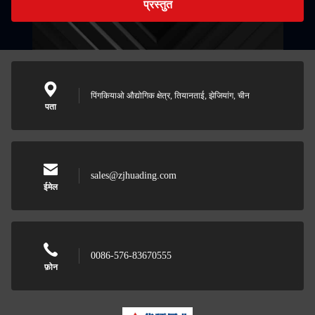
प्रस्तुत
पिंगकियाओ औद्योगिक क्षेत्र, तियानताई, झेजियांग, चीन
पता
sales@zjhuading.com
ईमेल
0086-576-83670555
फ़ोन