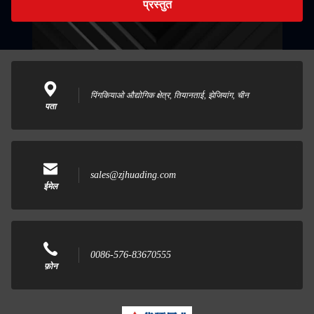
प्रस्तुत
पिंगकियाओ औद्योगिक क्षेत्र, तियानताई, झेजियांग, चीन
पता
sales@zjhuading.com
ईमेल
0086-576-83670555
फ़ोन