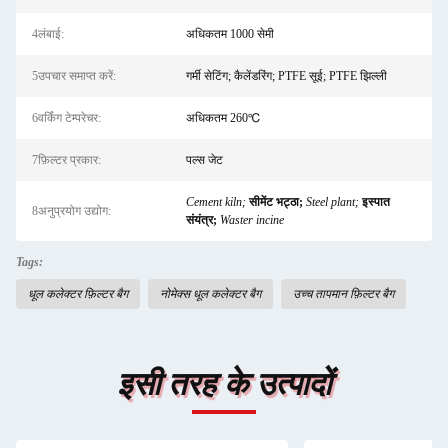
4लंबाई:
अधिकतम 1000 सेमी
5उपचार समाप्त करें:
गर्मी सेटिंग; कैलेंडरिंग; PTFE सूई; PTFE झिल्ली
6वर्किंग टेम्परेचर:
अधिकतम 260℃
7फ़िल्टर प्रकार:
पल्स जेट
Cement kiln;
सीमेंट भट्ठा;
Steel plant;
इस्पात
8अनुप्रयोग उद्योग:
संयंत्र;
Waster incine
Tags:
धूल कलेक्टर फ़िल्टर बैग
नोमेक्स धूल कलेक्टर बैग
उच्च तापमान फ़िल्टर बैग
इसी तरह के उत्पादों