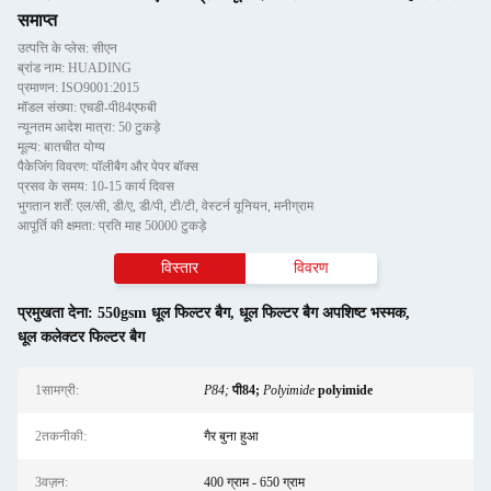
समाप्त
उत्पत्ति के प्लेस: सीएन
ब्रांड नाम: HUADING
प्रमाणन: ISO9001:2015
मॉडल संख्या: एचडी-पी84एफबी
न्यूनतम आदेश मात्रा: 50 टुकड़े
मूल्य: बातचीत योग्य
पैकेजिंग विवरण: पॉलीबैग और पेपर बॉक्स
प्रसव के समय: 10-15 कार्य दिवस
भुगतान शर्तें: एल/सी, डी/ए, डी/पी, टी/टी, वेस्टर्न यूनियन, मनीग्राम
आपूर्ति की क्षमता: प्रति माह 50000 टुकड़े
विस्तार
विवरण
प्रमुखता देना:
550gsm धूल फिल्टर बैग
,
धूल फिल्टर बैग अपशिष्ट भस्मक
,
धूल कलेक्टर फिल्टर बैग
1सामग्री:
P84;
पी84;
Polyimide
polyimide
2तकनीकी:
गैर बुना हुआ
3वज़न:
400 ग्राम - 650 ग्राम