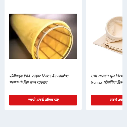
पॉलीमाइड P84 फाइबर फिल्टर बैग अपशिष्ट
उच्च तापमान धूल निस्पंद
भस्मक के लिए उच्च तापमान
Nomex औद्योगिक फ़िल्टर
सबसे अच्छी कीमत पाएं
सबसे अच्छी 