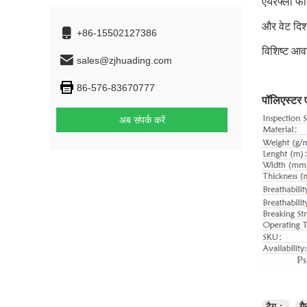
एयरफ्लो फैब
और वेट दिश
+86-15502127386
विशिष्ट आवश
sales@zjhuading.com
86-576-83670777
पॉलिएस्टर 
अब संपर्क करें
टैग：
गै