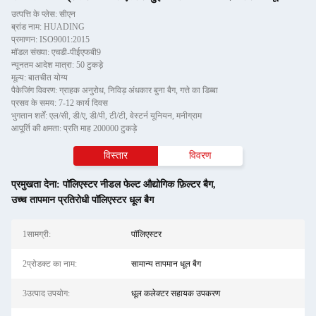
उत्पत्ति के प्लेस: सीएन
ब्रांड नाम: HUADING
प्रमाणन: ISO9001:2015
मॉडल संख्या: एचडी-पीईएफबी9
न्यूनतम आदेश मात्रा: 50 टुकड़े
मूल्य: बातचीत योग्य
पैकेजिंग विवरण: ग्राहक अनुरोध, निविड़ अंधकार बुना बैग, गत्ते का डिब्बा
प्रसव के समय: 7-12 कार्य दिवस
भुगतान शर्तें: एल/सी, डी/ए, डी/पी, टी/टी, वेस्टर्न यूनियन, मनीग्राम
आपूर्ति की क्षमता: प्रति माह 200000 टुकड़े
विस्तार
विवरण
प्रमुखता देना:
पॉलिएस्टर नीडल फेल्ट औद्योगिक फ़िल्टर बैग
,
उच्च तापमान प्रतिरोधी पॉलिएस्टर धूल बैग
1सामग्री:
पॉलिएस्टर
2प्रोडक्ट का नाम:
सामान्य तापमान धूल बैग
3उत्पाद उपयोग:
धूल कलेक्टर सहायक उपकरण