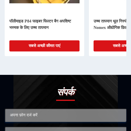
पॉलीमाइड P84 फाइबर फिल्टर बैग अपशिष्ट
उच्च तापमान धूल निस्पं
भस्मक के लिए उच्च तापमान
Nomex औद्योगिक फ़िल्ट
सबसे अच्छी कीमत पाएं
सबसे अच्छी 
संपर्क