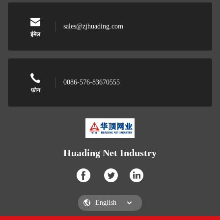
sales@zjhuading.com
ईमेल
0086-576-83670555
फ़ोन
Huading Net Industry