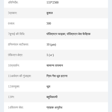
4विनिर्देश:
133*2500
5प्रकार:
कुशल
6जाल:
500
7बुनाई की विधि:
पॉलिएस्टर फाइबर, पॉलिएस्टर बेस फैब्रिक
8निस्पंदन सटीकता:
10 (μm)
9फ़िल्टर क्षेत्र:
1 (㎡)
10प्रदर्शन:
सामान्य तापमान
11आवेदन की गुंजाइश:
ग्रिप गैस धूल हटाना
12उपयुक्त:
धूल
13रंग:
बहुविकल्पी
14वितरण सेवा:
ग्राहक अनुरोध