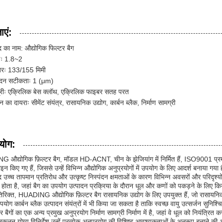
ाएं:
द का नाम: औद्योगिक फिल्टर बैग
ईः 1.8~2
बरः 133/155 मिमी
पंदन सटीकताः 1 (μm)
्रीः एक्रिलिक बेस क्लॉथ, एक्रिलिक फाइबर सतह परत
 का दायराः सीमेंट संयंत्र, रासायनिक उद्योग, कार्बन ब्लैक, निर्माण सामग्री
रयोग:
औद्योगिक फ़िल्टर बैग, मॉडल HD-ACNT, चीन के झेजियांग में निर्मित हैं, ISO9001 प्र
इन किए गए हैं, जिससे उन्हें विभिन्न औद्योगिक अनुप्रयोगों में उपयोग के लिए आदर्श बनाया गया 
द उच्च तापमान प्रतिरोध और उत्कृष्ट निस्पंदन क्षमताओं के कारण विभिन्न अवसरों और परिदृश्यो
 में होता है, जहां बैग का उपयोग उत्पादन प्रक्रिया के दौरान धूल और कणों को पकड़ने के लिए क
रिक्त, HUADING औद्योगिक फ़िल्टर बैग रासायनिक उद्योग के लिए उपयुक्त हैं, जो रासायनिक
उपयोग कार्बन ब्लैक उत्पादन संयंत्रों में भी किया जा सकता है ताकि स्वच्छ वायु उत्सर्जन सुनिश्
 बैगों का एक अन्य प्रमुख अनुप्रयोग निर्माण सामग्री निर्माण में है, जहां वे धूल को नियंत्रित
ुकूलन योग्य विनिर्देश उन्हें प्रत्येक अनुप्रयोग की विशिष्ट आवश्यकताओं के अनुरूप बनाने की अ