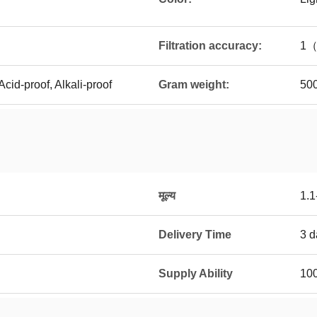
Filtration accuracy:
1
Acid-proof, Alkali-proof
Gram weight:
50
मूल्य
1.1
Delivery Time
3 d
Supply Ability
100