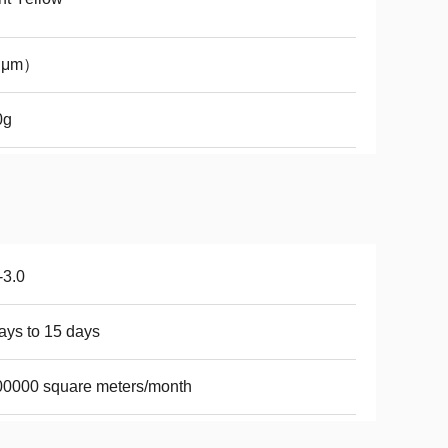
（μm）
0g
-3.0
ays to 15 days
0000 square meters/month