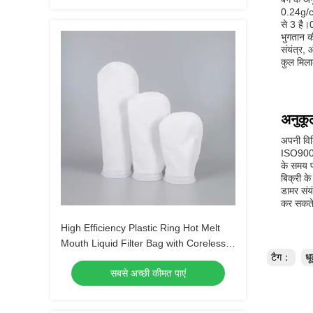
0.24g/cm
से 3 है।
भुगतान की
संयंत्र
कुल मिलाक
अनुकू
अपनी विश
ISO9001:
के समय प
बिक्री के
डामर संय
कर सकते ह
High Efficiency Plastic Ring Hot Melt
Mouth Liquid Filter Bag with Coreless
टैग：
धू
Design
सबसे अच्छी कीमत पाएं