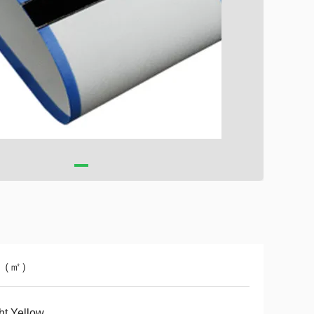
1（㎡）
ht Yellow