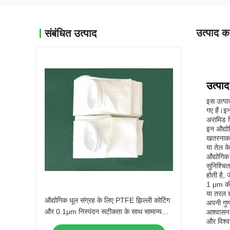
उत्पाद का
संबंधित उत्पाद
उत्पाद
इस उत्पाद
गए हैं।इन
अरामिड फि
इन औद्योग
खतरनाक हो
या तेल के
औद्योगिक
सुनिश्चि
होती है, 
1 μm की 
या तरल शु
औद्योगिक धूल संग्रह के लिए PTFE झिल्ली कोटिंग
अपनी गुणव
और 0.1μm निस्पंदन सटीकता के साथ सामान्य
आश्वासन प
और विश्व
तापमान पॉलिएस्टर फिल्टर बैग