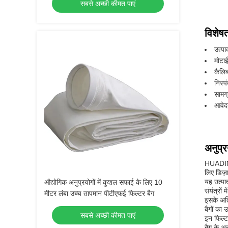
सबसे अच्छी कीमत पाएं
विशेषत
उत्पा
मोटा
कैलि
निस्
सामग
आवेदन
अनुप्
HUADING 
लिए डिज़ा
यह उत्पा
औद्योगिक अनुप्रयोगों में कुशल सफाई के लिए 10
संयंत्रों
मीटर लंबा उच्च तापमान पीटीएफई फिल्टर बैग
इसके अति
बैगों का 
सबसे अच्छी कीमत पाएं
इन फिल्टर
बैग के अन