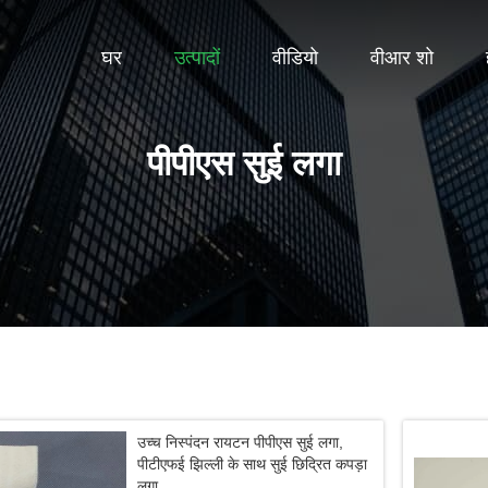
घर
उत्पादों
वीडियो
वीआर शो
पीपीएस सुई लगा
उच्च निस्पंदन रायटन पीपीएस सुई लगा,
पीटीएफई झिल्ली के साथ सुई छिद्रित कपड़ा
लगा