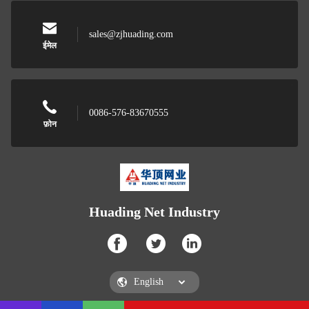
sales@zjhuading.com
ईमेल
0086-576-83670555
फ़ोन
Huading Net Industry