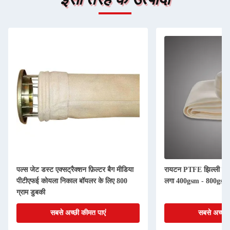
पल्स जेट डस्ट एक्सट्रैक्शन फ़िल्टर बैग मीडिया
रायटन PTFE झिल्ली पीपीए
पीटीएफई कोयला निकाल बॉयलर के लिए 800
लगा 400gsm - 800gsm
ग्राम डुबकी
सबसे अच्छी कीमत पाएं
सबसे अच्छी 