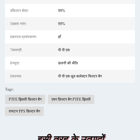
4फ़िल्टर क्षेत्र:
99%
5दक्षता स्तर:
99%
6कस्टम प्रसंस्करण:
हाँ
7सामग्री:
पी पी एस
8नमूना:
छलनी की थैलि
9उपनाम:
पी पी एस धूल कलेक्टर फिल्टर बैग
Tags:
PTFE झिल्ली फ़िल्टर बैग
एयर फ़िल्टर बैग PTFE झिल्ली
रायटन PPS फ़िल्टर बैग
इसी तरह के उत्पादों