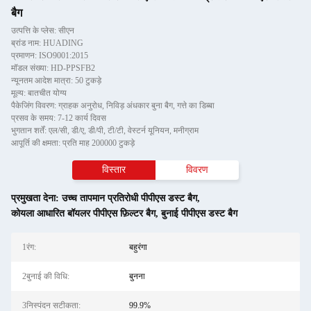
बैग
उत्पत्ति के प्लेस: सीएन
ब्रांड नाम: HUADING
प्रमाणन: ISO9001:2015
मॉडल संख्या: HD-PPSFB2
न्यूनतम आदेश मात्रा: 50 टुकड़े
मूल्य: बातचीत योग्य
पैकेजिंग विवरण: ग्राहक अनुरोध, निविड़ अंधकार बुना बैग, गत्ते का डिब्बा
प्रसव के समय: 7-12 कार्य दिवस
भुगतान शर्तें: एल/सी, डी/ए, डी/पी, टी/टी, वेस्टर्न यूनियन, मनीग्राम
आपूर्ति की क्षमता: प्रति माह 200000 टुकड़े
विस्तार
विवरण
प्रमुखता देना:
उच्च तापमान प्रतिरोधी पीपीएस डस्ट बैग
,
कोयला आधारित बॉयलर पीपीएस फ़िल्टर बैग
,
बुनाई पीपीएस डस्ट बैग
1रंग:
बहुरंगा
2बुनाई की विधि:
बुनना
3निस्पंदन सटीकता:
99.9%