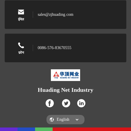
sales@zjhuading.com
ईमेल
0086-576-83670555
फ़ोन
Huading Net Industry